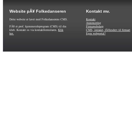
Website pÃ¥ Folkedanseren
Kontakt mv.
Dette website er lavet med Folkedanserens CMS.
Kontakt
Annoncering
FÃ¥ et prof. hjemmesideprogram (CMS) til din
Firmawebshop
klub. Kontakt os via kontaktformularen.
Klik
CMS, intranet, fÃ¦llesdrev til firmaet
her.
Egen webportal?