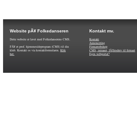
Website pÃ¥ Folkedanseren
Kontakt mv.
Dette website er lavet med Folkedanserens CMS.
Kontakt
Annoncering
FÃ¥ et prof. hjemmesideprogram (CMS) til din
Firmawebshop
klub. Kontakt os via kontaktformularen.
Klik
CMS, intranet, fÃ¦llesdrev til firmaet
her.
Egen webportal?