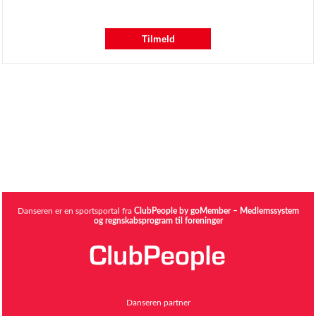
Tilmeld
Danseren er en sportsportal fra
ClubPeople by goMember – Medlemssystem
og regnskabsprogram til foreninger
Danseren partner