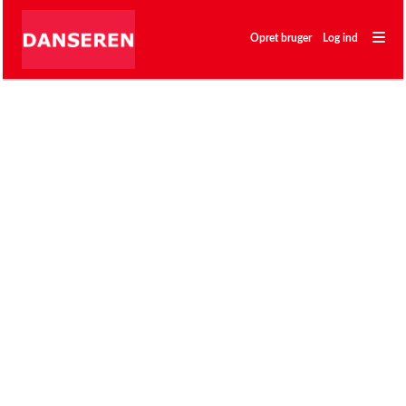
―
―
Opret bruger
Log ind
―
Klubber