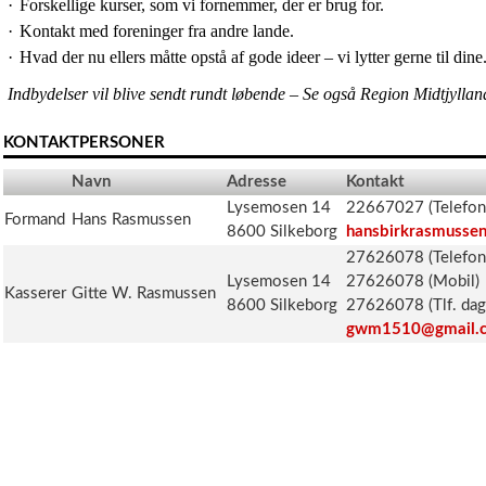
·
Forskellige kurser, som vi fornemmer, der er brug for.
·
Kontakt med foreninger fra andre lande.
·
Hvad der nu ellers måtte opstå af gode ideer – vi lytter gerne til dine
Indbydelser vil blive sendt rundt løbende – Se også Region Midtjylla
KONTAKTPERSONER
Navn
Adresse
Kontakt
Lysemosen 14
22667027 (Telefon
Formand
Hans Rasmussen
8600 Silkeborg
hansbirkrasmusse
27626078 (Telefon
Lysemosen 14
27626078 (Mobil)
Kasserer
Gitte W. Rasmussen
8600 Silkeborg
27626078 (Tlf. dag
gwm1510@gmail.