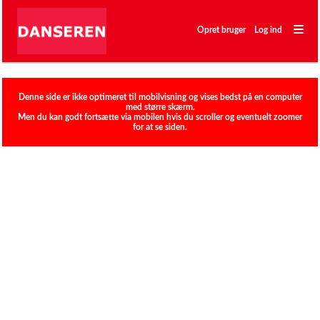
―
―
Opret bruger
Log ind
―
Klubber
Denne side er ikke optimeret til mobilvisning og vises bedst på en computer
med større skærm.
Men du kan godt fortsætte via mobilen hvis du scroller og eventuelt zoomer
for at se siden.