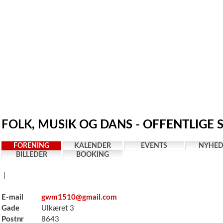
FOLK, MUSIK OG DANS - OFFENTLIGE 
FORENING
KALENDER
EVENTS
NYHED
BILLEDER
BOOKING
|
E-mail
gwm1510@gmail.com
Gade
Ulkæret 3
Postnr
8643