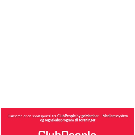
Danseren er en sportsportal fra
ClubPeople by goMember – Medlemssystem
og regnskabsprogram til foreninger