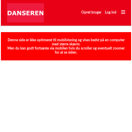
―
―
Opret bruger
Log ind
―
Klubber
Denne side er ikke optimeret til mobilvisning og vises bedst på en computer
med større skærm.
Men du kan godt fortsætte via mobilen hvis du scroller og eventuelt zoomer
for at se siden.