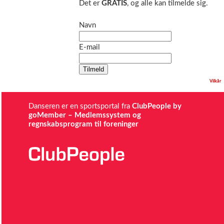
Det er
GRATIS
, og alle kan tilmelde sig.
Navn
E-mail
Når du klikker på Tilmeld bekræfter du, at du har læst og accepteret
Vilkår
Danseren er en sportsportal fra
ClubPeople by
goMember – Medlemssystem og
regnskabsprogram til foreninger