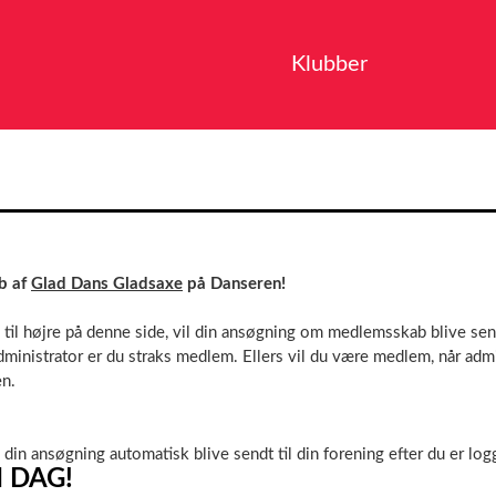
Klubber
b af
Glad Dans Gladsaxe
på Danseren!
 til højre på denne side, vil din ansøgning om medlemsskab blive send
inistrator er du straks medlem. Ellers vil du være medlem, når admi
en.
l din ansøgning automatisk blive sendt til din forening efter du er logg
I DAG!