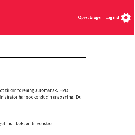
Opret bruger
Log ind
t til din forening automatisk. Hvis
nistrator har godkendt din ansøgning. Du
et ind i boksen til venstre.