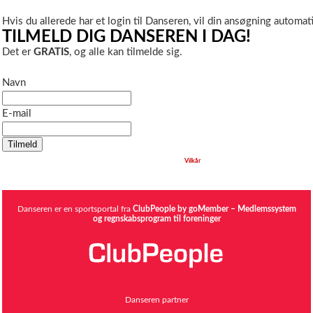
Hvis du allerede har et login til Danseren, vil din ansøgning automatis
TILMELD DIG DANSEREN I DAG!
Det er
GRATIS
, og alle kan tilmelde sig.
Navn
E-mail
Når du klikker på Tilmeld bekræfter du, at du har læst og accepteret
Vilkår
Danseren er en sportsportal fra
ClubPeople by goMember – Medlemssystem
og regnskabsprogram til foreninger
Danseren partner