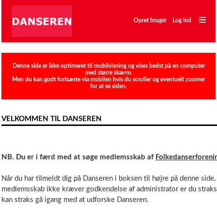
―
―
Opret bruger
Log ind
―
Klubber
Denne side er ikke optimeret til mobilvisning og vises bedst på en computer
med større skærm.
Men du kan godt fortsætte via mobilen hvis du scroller og eventuelt zoomer
for at se siden.
VELKOMMEN TIL DANSEREN
NB. Du er i færd med at søge medlemsskab af
Folkedanserforeni
Når du har tilmeldt dig på Danseren i boksen til højre på denne side
medlemsskab ikke kræver godkendelse af administrator er du straks
kan straks gå igang med at udforske Danseren.