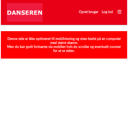
―
―
Opret bruger
Log ind
―
Klubber
Denne side er ikke optimeret til mobilvisning og vises bedst på en computer
med større skærm.
Men du kan godt fortsætte via mobilen hvis du scroller og eventuelt zoomer
for at se siden.