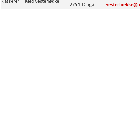
Kasserer
Keld Vesterløkke
2791 Dragør
vesterloekke@