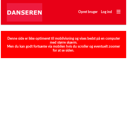
―
―
Opret bruger
Log ind
―
Klubber
Denne side er ikke optimeret til mobilvisning og vises bedst på en computer
med større skærm.
Men du kan godt fortsætte via mobilen hvis du scroller og eventuelt zoomer
for at se siden.