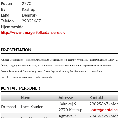
Postnr
2770
By
Kastrup
Land
Denmark
Telefon
29825667
Hjemmeside
http://www.amagerfolkedansere.dk
PRÆSENTATION
Amager Folkedansere - tidligere Amagerlands Folkedansere og Taarnby Kvadrillen - danser mandage 19:30 - 21
festsal, indgang fra Herkules Alle, 2770 Kastrup. Dansesæsonen er fra medio september til ultimo marts.
Dansen instrueres af Carsten Jørgensen, Steen Jagd Andersen og Jan Sørensen leverer musikken.
For yderligere info: www.amagerfolkedansere.dk
KONTAKTPERSONER
Navn
Adresse
Kontakt
Kairovej 9
29825667 (Mobi
Formand
Lotte Youden
2770 Kastrup
Lotte@dentalse
Agthsvej 1
29456725 (Mobi