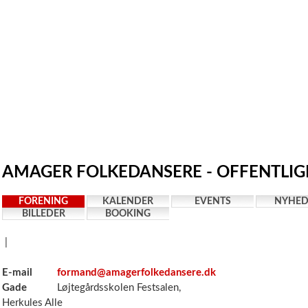
AMAGER FOLKEDANSERE - OFFENTLIGE
FORENING
KALENDER
EVENTS
NYHED
BILLEDER
BOOKING
|
E-mail
formand@amagerfolkedansere.dk
Gade
Løjtegårdsskolen Festsalen,
Herkules Alle