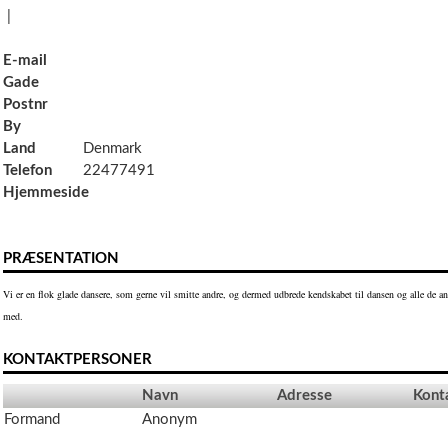
|
E-mail
Gade
Postnr
By
Land
Denmark
Telefon
22477491
Hjemmeside
PRÆSENTATION
Vi er en flok glade dansere, som gerne vil smitte andre, og dermed udbrede kendskabet til dansen og alle de and
med.
KONTAKTPERSONER
Navn
Adresse
Kont
Formand
Anonym