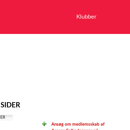
Klubber
 SIDER
ER
Ansøg om medlemsskab af