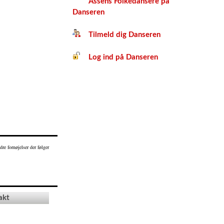
Assens Folkedansere på
Danseren
Tilmeld dig Danseren
Log ind på Danseren
re fornøjelser der følger
akt