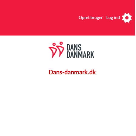
Opret bruger
Log ind
Dans-danmark.dk