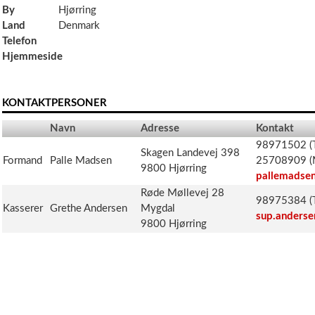
By
Hjørring
Land
Denmark
Telefon
Hjemmeside
KONTAKTPERSONER
Navn
Adresse
Kontakt
98971502 (T
Skagen Landevej 398
Formand
Palle Madsen
25708909 (
9800 Hjørring
pallemadse
Røde Møllevej 28
98975384 (T
Kasserer
Grethe Andersen
Mygdal
sup.anders
9800 Hjørring