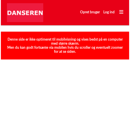
―
―
Opret bruger
Log ind
―
Klubber
Denne side er ikke optimeret til mobilvisning og vises bedst på en computer
med større skærm.
Men du kan godt fortsætte via mobilen hvis du scroller og eventuelt zoomer
for at se siden.