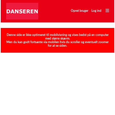
―
―
Opret bruger
Log ind
―
Klubber
Denne side er ikke optimeret til mobilvisning og vises bedst på en computer
med større skærm.
Men du kan godt fortsætte via mobilen hvis du scroller og eventuelt zoomer
for at se siden.