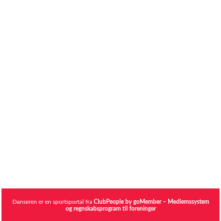
Danseren er en sportsportal fra
ClubPeople by goMember – Medlemssystem
og regnskabsprogram til foreninger