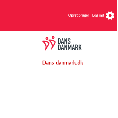
Opret bruger
Log ind
Dans-danmark.dk