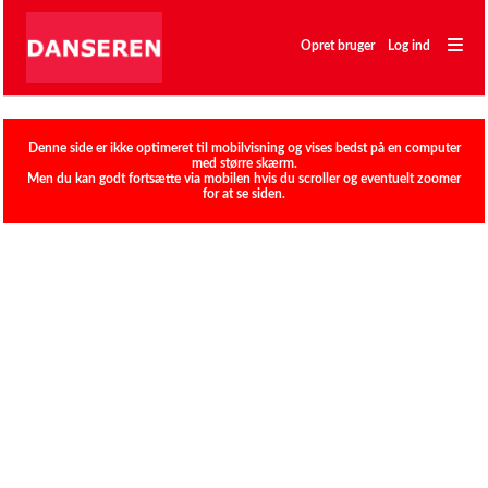
―
―
Opret bruger
Log ind
―
Klubber
Denne side er ikke optimeret til mobilvisning og vises bedst på en computer
med større skærm.
Men du kan godt fortsætte via mobilen hvis du scroller og eventuelt zoomer
for at se siden.