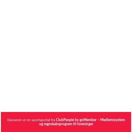
Danseren er en sportsportal fra
ClubPeople by goMember – Medlemssystem
og regnskabsprogram til foreninger