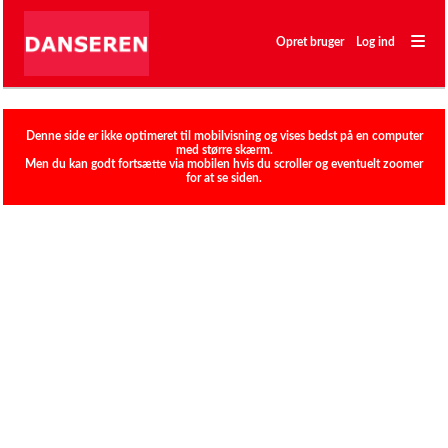
―
―
Opret bruger
Log ind
―
Klubber
Denne side er ikke optimeret til mobilvisning og vises bedst på en computer
med større skærm.
Men du kan godt fortsætte via mobilen hvis du scroller og eventuelt zoomer
for at se siden.