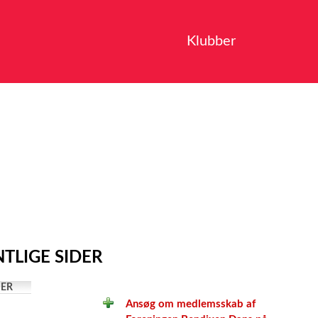
Klubber
TLIGE SIDER
ER
Ansøg om medlemsskab af