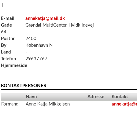
|
E-mail
annekatja@mail.dk
Gade
Grøndal MultiCenter, Hvidkildevej
64
Postnr
2400
By
København N
Land
-
Telefon
29637767
Hjemmeside
KONTAKTPERSONER
Navn
Adresse
Kontakt
Formand
Anne Katja Mikkelsen
annekatja@