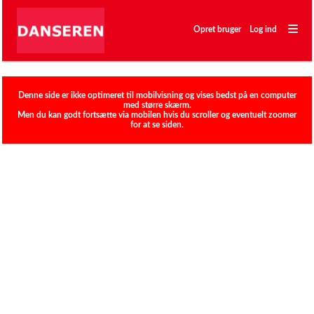
―
―
Opret bruger
Log ind
―
Klubber
Denne side er ikke optimeret til mobilvisning og vises bedst på en computer
med større skærm.
Men du kan godt fortsætte via mobilen hvis du scroller og eventuelt zoomer
for at se siden.