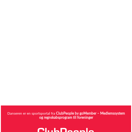
Danseren er en sportsportal fra
ClubPeople by goMember – Medlemssystem
og regnskabsprogram til foreninger