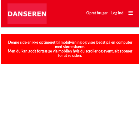
―
―
Opret bruger
Log ind
―
Klubber
Denne side er ikke optimeret til mobilvisning og vises bedst på en computer
med større skærm.
Men du kan godt fortsætte via mobilen hvis du scroller og eventuelt zoomer
for at se siden.