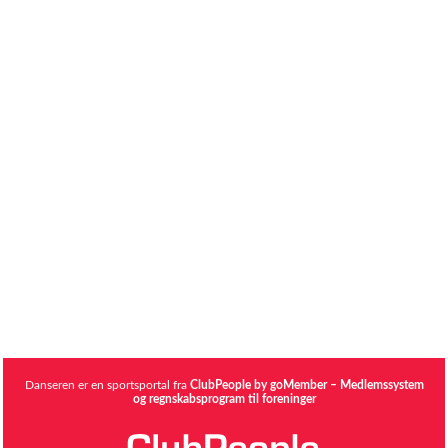
Danseren er en sportsportal fra
ClubPeople by goMember – Medlemssystem
og regnskabsprogram til foreninger