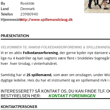
By
Roskilde
Land
Denmark
Telefon
23980940
Hjemmeside
http://www.spillemandslaug.dk
PRÆSENTATION
VELKOMMEN TIL RAMSØ FOLKEDANSERFORENING & SPILLEMANDS
Vi er en aktiv
Folkedanserforening
, der gerne byder nye dansere 
lige nu 4 kvadriller og kan sagtens være flere i Snoldelev Sognegår
hver hver tirsdag, i vinterhalvåret.
Samtidig har vi
25 spillemænd,
som øver om onsdagen, under Mic
dygtige ledelse. Hvis du har et instrument og en spillemand m/k i
INTERESSERET? SÅ KONTAKT OS, DU KAN FINDE TLF. OG
BESTYRELSEN HER:
KONTAKT FORENINGEN
KONTAKTPERSONER