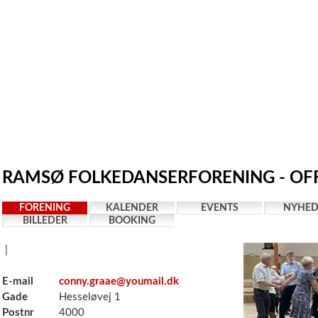
RAMSØ FOLKEDANSERFORENING - OFF
FORENING
KALENDER
EVENTS
NYHED
BILLEDER
BOOKING
|
E-mail
conny.graae@youmail.dk
Gade
Hesseløvej 1
Postnr
4000