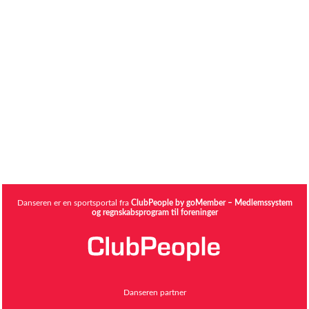
Danseren er en sportsportal fra
ClubPeople by goMember – Medlemssystem
og regnskabsprogram til foreninger
Danseren partner