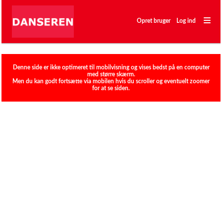
―
―
Opret bruger
Log ind
―
Klubber
Denne side er ikke optimeret til mobilvisning og vises bedst på en computer
med større skærm.
Men du kan godt fortsætte via mobilen hvis du scroller og eventuelt zoomer
for at se siden.