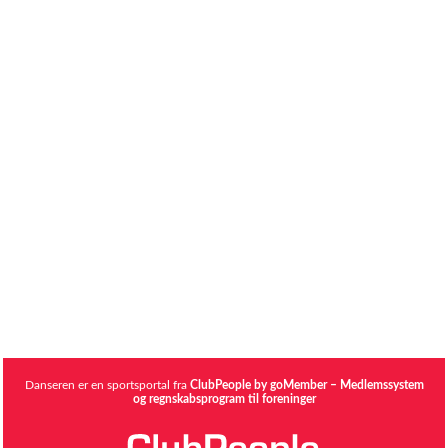
Danseren er en sportsportal fra
ClubPeople by goMember – Medlemssystem
og regnskabsprogram til foreninger