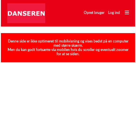
―
―
Opret bruger
Log ind
―
Klubber
Denne side er ikke optimeret til mobilvisning og vises bedst på en computer
med større skærm.
Men du kan godt fortsætte via mobilen hvis du scroller og eventuelt zoomer
for at se siden.