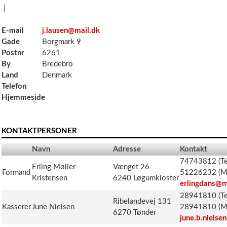
|
E-mail
j.lausen@mail.dk
Gade
Borgmark 9
Postnr
6261
By
Bredebro
Land
Denmark
Telefon
Hjemmeside
KONTAKTPERSONER
Navn
Adresse
Kontakt
74743812 (Te
Erling Møller
Vænget 26
Formand
51226232 (Mo
Kristensen
6240 Løgumkloster
erlingdans@m
28941810 (Te
Ribelandevej 131
Kasserer
June Nielsen
28941810 (Mo
6270 Tønder
june.b.niels