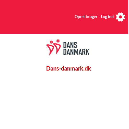
Opret bruger
Log ind
Dans-danmark.dk