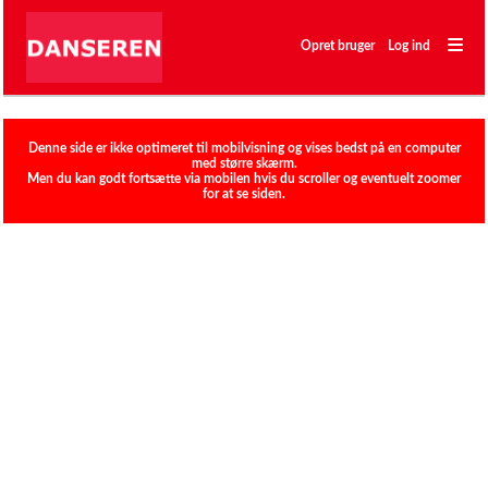
―
―
Opret bruger
Log ind
―
Klubber
Denne side er ikke optimeret til mobilvisning og vises bedst på en computer
med større skærm.
Men du kan godt fortsætte via mobilen hvis du scroller og eventuelt zoomer
for at se siden.