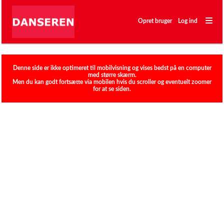
―
―
Opret bruger
Log ind
―
Klubber
Denne side er ikke optimeret til mobilvisning og vises bedst på en computer
med større skærm.
Men du kan godt fortsætte via mobilen hvis du scroller og eventuelt zoomer
for at se siden.