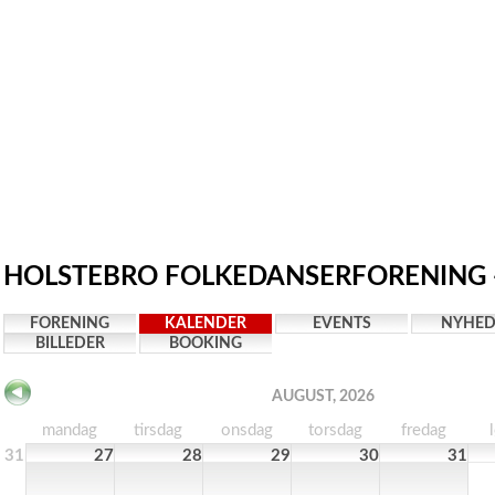
HOLSTEBRO FOLKEDANSERFORENING -
FORENING
KALENDER
EVENTS
NYHED
BILLEDER
BOOKING
AUGUST, 2026
mandag
tirsdag
onsdag
torsdag
fredag
31
27
28
29
30
31