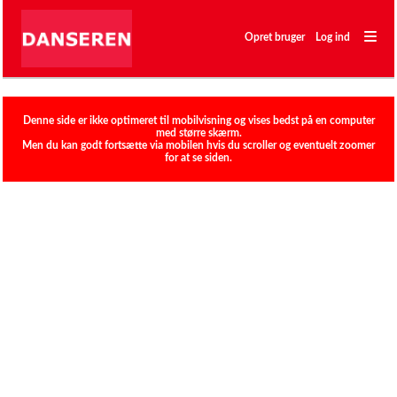
―
―
Opret bruger
Log ind
―
Klubber
Denne side er ikke optimeret til mobilvisning og vises bedst på en computer
med større skærm.
Men du kan godt fortsætte via mobilen hvis du scroller og eventuelt zoomer
for at se siden.