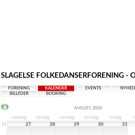
SLAGELSE FOLKEDANSERFORENING - O
FORENING
KALENDER
EVENTS
NYHED
BILLEDER
BOOKING
AUGUST, 2026
mandag
tirsdag
onsdag
torsdag
fredag
31
27
28
29
30
31