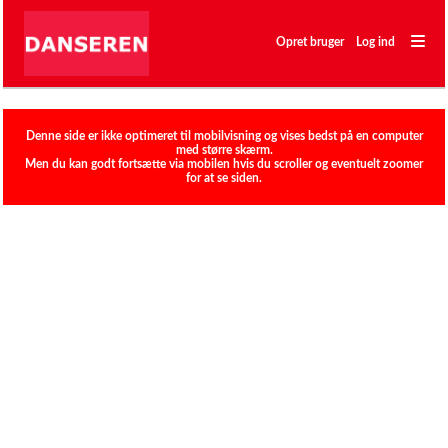
―
―
Opret bruger
Log ind
―
Klubber
Denne side er ikke optimeret til mobilvisning og vises bedst på en computer
med større skærm.
Men du kan godt fortsætte via mobilen hvis du scroller og eventuelt zoomer
for at se siden.