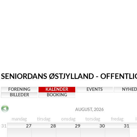
SENIORDANS ØSTJYLLAND - OFFENTLI
FORENING
KALENDER
EVENTS
NYHED
BILLEDER
BOOKING
AUGUST, 2026
mandag
tirsdag
onsdag
torsdag
fredag
31
27
28
29
30
31