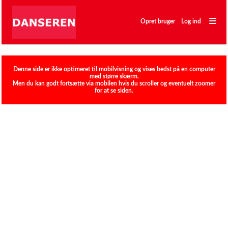
―
―
Opret bruger
Log ind
―
Klubber
Denne side er ikke optimeret til mobilvisning og vises bedst på en computer
med større skærm.
Men du kan godt fortsætte via mobilen hvis du scroller og eventuelt zoomer
for at se siden.