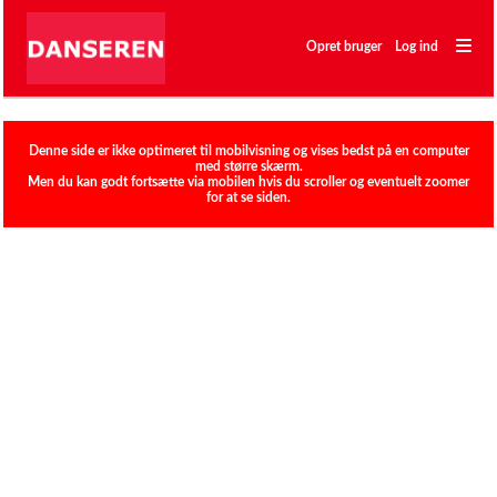
―
―
Opret bruger
Log ind
―
Klubber
Denne side er ikke optimeret til mobilvisning og vises bedst på en computer
med større skærm.
Men du kan godt fortsætte via mobilen hvis du scroller og eventuelt zoomer
for at se siden.