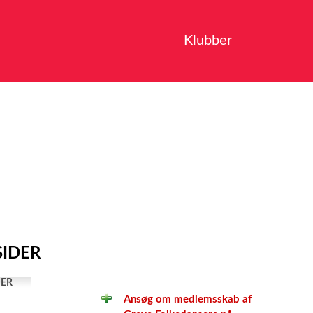
Klubber
SIDER
ER
Ansøg om medlemsskab af